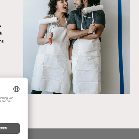
u
ch
ne
.
nd
en