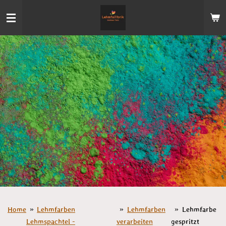
Zum
Hauptinhalt
springen
Home
»
Lehmfarben
»
Lehmfarben
»
Lehmfarbe
Lehmspachtel -
verarbeiten
gespritzt