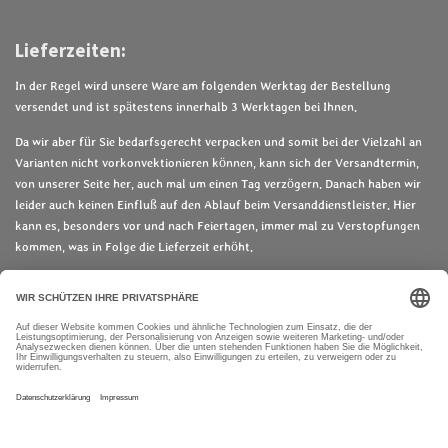
Lieferzeiten:
In der Regel wird unsere Ware am folgenden Werktag der Bestellung
versendet und ist spätestens innerhalb 3 Werktagen bei Ihnen.
Da wir aber für Sie bedarfsgerecht verpacken und somit bei der Vielzahl an
Varianten nicht vorkonvektionieren können, kann sich der Versandtermin,
von unserer Seite her, auch mal um einen Tag verzögern. Danach haben wir
leider auch keinen Einfluß auf den Ablauf beim Versanddienstleister. Hier
kann es, besonders vor und nach Feiertagen, immer mal zu Verstopfungen
kommen, was in Folge die Lieferzeit erhöht.
2-5 Werktage bis zum Eingang der Lieferung, sollten Sie deshalb einplanen.
Zahlungsmöglichkeiten
Wiederruf
Diese Website verwendet Cookies, um Ihr Nutzererlebnis
B
B