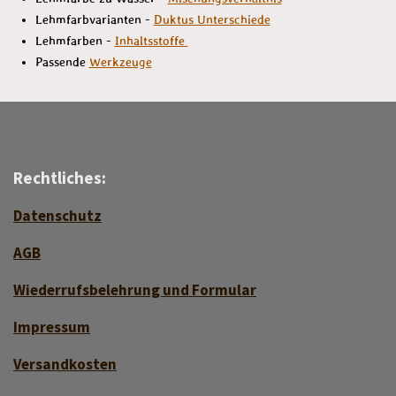
Lehmfarbvarianten -
Duktus Unterschiede
Lehmfarben -
Inhaltsstoffe
Passende
Werkzeuge
Rechtliches:
Datenschutz
AGB
Wiederrufsbelehrung und Formular
Impressum
Versan
d
kosten