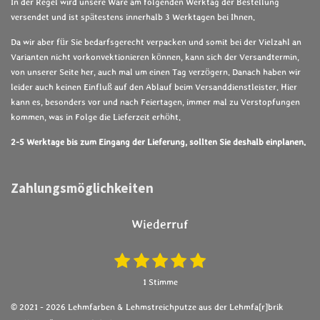
In der Regel wird unsere Ware am folgenden Werktag der Bestellung
versendet und ist spätestens innerhalb 3 Werktagen bei Ihnen.
Da wir aber für Sie bedarfsgerecht verpacken und somit bei der Vielzahl an
Varianten nicht vorkonvektionieren können, kann sich der Versandtermin,
von unserer Seite her, auch mal um einen Tag verzögern. Danach haben wir
leider auch keinen Einfluß auf den Ablauf beim Versanddienstleister. Hier
kann es, besonders vor und nach Feiertagen, immer mal zu Verstopfungen
kommen, was in Folge die Lieferzeit erhöht.
2-5 Werktage bis zum Eingang der Lieferung, sollten Sie deshalb einplanen.
Zahlungsmöglichkeiten
Wiederruf
1
2
3
4
5
B
B
e
e
S
S
S
S
S
1 Stimme
w
w
t
t
t
t
t
e
e
© 2021 - 2026 Lehmfarben & Lehmstreichputze aus der Lehmfa[r]brik
e
e
e
e
e
r
r