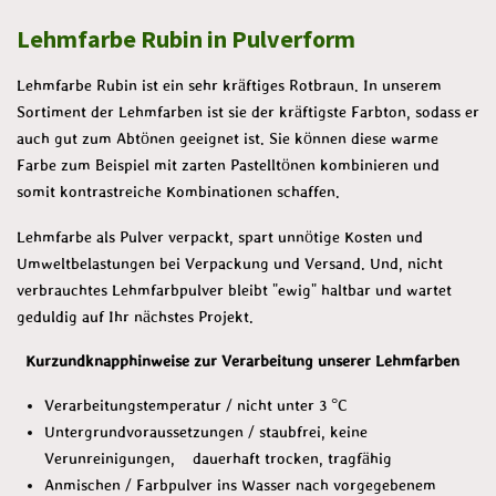
l
l
l
l
Lehmfarbe Rubin in Pulverform
e
e
e
e
n
n
n
n
Lehmfarbe Rubin ist ein sehr kräftiges Rotbraun. In unserem
Sortiment der Lehmfarben ist sie der kräftigste Farbton, sodass er
auch gut zum Abtönen geeignet ist. Sie können diese warme
Farbe zum Beispiel mit zarten Pastelltönen kombinieren und
somit kontrastreiche Kombinationen schaffen.
Lehmfarbe als Pulver verpackt, spart unnötige Kosten und
Umweltbelastungen bei Verpackung und Versand. Und, nicht
verbrauchtes Lehmfarbpulver bleibt "ewig" haltbar und wartet
geduldig auf Ihr nächstes Projekt.
Kurzundknapphinweise zur Verarbeitung unserer Lehmfarben
Verarbeitungstemperatur / nicht unter 3 °C
Untergrundvoraussetzungen / staubfrei, keine
Verunreinigungen, dauerhaft trocken, tragfähig
Anmischen / Farbpulver ins Wasser nach vorgegebenem