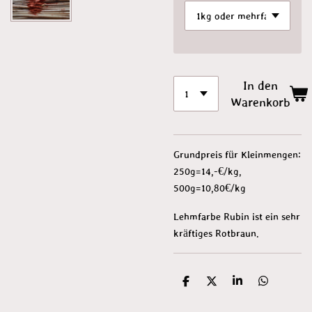
In den
Warenkorb
Grundpreis für Kleinmengen:
250g=14,-€/kg,
500g=10,80€/kg
Lehmfarbe Rubin ist ein sehr
kräftiges Rotbraun.
T
T
T
T
e
e
e
e
i
i
i
i