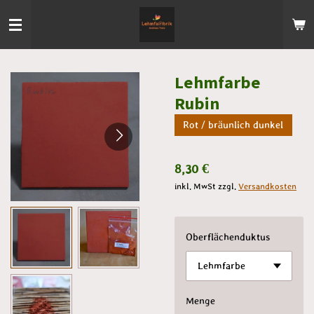
Zum
Hauptinhalt
springen
Lehmfarbe
Rubin
Rot / bräunlich dunkel
8,30 €
inkl. MwSt zzgl.
Versandkosten
Oberflächenduktus
Menge