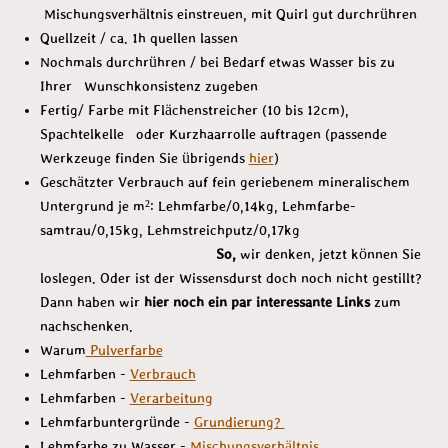
Mischungsverhältnis einstreuen, mit Quirl gut durchrühren
Quellzeit / ca. 1h quellen lassen
Nochmals durchrühren / bei Bedarf etwas Wasser bis zu
Ihrer Wunschkonsistenz zugeben
Fertig/ Farbe mit Flächenstreicher (10 bis 12cm),
Spachtelkelle oder Kurzhaarrolle auftragen (passende
Werkzeuge finden Sie übrigends
hier
)
Geschätzter Verbrauch auf fein geriebenem mineralischem
Untergrund je m²: Lehmfarbe/0,14kg, Lehmfarbe-
samtrau/0,15kg, Lehmstreichputz/0,17kg
So,
wir denken, jetzt können Sie
loslegen. Oder ist der Wissensdurst doch noch nicht gestillt?
Dann haben wir
hier noch ein par interessante Links
zum
nachschenken.
Warum
Pulverfarbe
Lehmfarben -
Verbrauch
Lehmfarben -
Verarbeitung
Lehmfarbuntergründe -
Grundierung?
Lehmfarbe zu Wasser -
Mischungsverhältnis