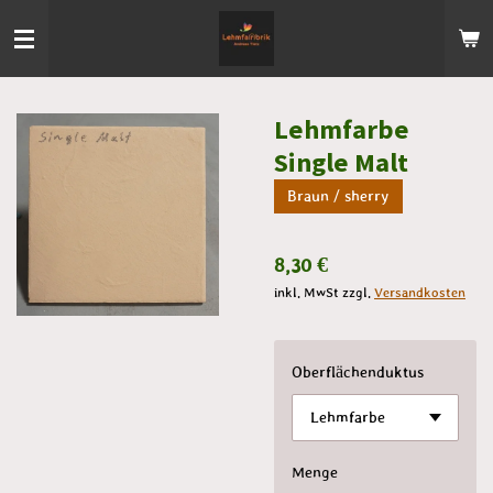
Zum
Hauptinhalt
springen
Lehmfarbe
Single Malt
Braun / sherry
8,30 €
inkl. MwSt zzgl.
Versandkosten
Oberflächenduktus
Menge