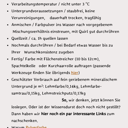
Verarbeitungstemperatur / nicht unter 3 °C
Untergrundvoraussetzungen / staubfrei, keine
Verunreinigungen, dauerhaft trocken, tragfähig
Anmischen / Farbpulver ins Wasser nach vorgegebenem
Mischungsverhältnis einstreuen, mit Quirl gut durchrühren
Quellzeit / ca. 1h quellen lassen
Nochmals durchrühren / bei Bedarf etwas Wasser bis zu
Ihrer Wunschkonsistenz zugeben
Fertig/ Farbe mit Flächenstreicher (10 bis 12cm),
Spachtelkelle oder Kurzhaarrolle auftragen (passende
Werkzeuge finden Sie übrigends
hier
)
Geschätzter Verbrauch auf fein geriebenem mineralischem
Untergrund je m²: Lehmfarbe/0,14kg, Lehmfarbe-
samtrau/0,15kg, Lehmstreichputz/0,17kg
So,
wir denken, jetzt können Sie
loslegen. Oder ist der Wissensdurst doch noch nicht gestillt?
Dann haben wir
hier noch ein par interessante Links
zum
nachschenken.
Warum
Pulverfarbe