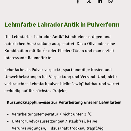
T
T
T
T
e
e
e
e
i
i
i
i
l
l
l
l
Lehmfarbe Labrador Antik in Pulverform
e
e
e
e
n
n
n
n
Die Lehmfarbe "Labrador Antik" ist mit einer erdigen und
natürlichen Ausstrahlung ausgestattet. Dazu Olive oder eine
Kombination mit Rosé- oder Flieder-Tönen und man erzielt
interessante Raumeffekte.
Lehmfarbe als Pulver verpackt, spart unnötige Kosten und
Umweltbelastungen bei Verpackung und Versand. Und, nicht
verbrauchtes Lehmfarbpulver bleibt "ewig" haltbar und wartet
geduldig auf Ihr nächstes Projekt.
Kurzundknapphinweise zur Verarbeitung unserer Lehmfarben
Verarbeitungstemperatur / nicht unter 3 °C
Untergrundvoraussetzungen / staubfrei, keine
Verunreinigungen, dauerhaft trocken, tragfähig