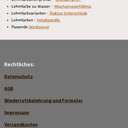
Lehmfarbe zu Wasser -
Mischungsverhältnis
Lehmfarbvarianten -
Duktus Unterschiede
Lehmfarben -
Inhaltsstoffe
Passende
Werkzeuge
Rechtliches:
Datenschutz
AGB
Wiederrufsbelehrung und Formular
Impressum
Versan
d
kosten