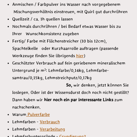
Anmischen / Farbpulver ins Wasser nach vorgegebenem
Mischungsverhältnis einstreuen, mit Quirl gut durchrühren
Quellzeit / ca. 1h quellen lassen
Nochmals durchrühren / bei Bedarf etwas Wasser bis zu
Ihrer Wunschkonsistenz zugeben
Fertig/ Farbe mit Flächenstreicher (10 bis 12cm),
Spachtelkelle oder Kurzhaarrolle auftragen (passende
Werkzeuge finden Sie übrigends
hier
)
Geschätzter Verbrauch auf fein geriebenem mineralischem
Untergrund je m²: Lehmfarbe/0,14kg, Lehmfarbe-
samtrau/0,15kg, Lehmstreichputz/0,17kg
So,
wir denken, jetzt können Sie
loslegen. Oder ist der Wissensdurst doch noch nicht gestillt?
Dann haben wir
hier noch ein par interessante Links
zum
nachschenken.
Warum
Pulverfarbe
Lehmfarben -
Verbrauch
Lehmfarben -
Verarbeitung
Lehmfarbuntergründe -
Grundierung?