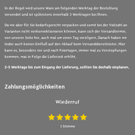
In der Regel wird unsere Ware am folgenden Werktag der Bestellung
versendet und ist spätestens innerhalb 3 Werktagen bei Ihnen.
Da wir aber für Sie bedarfsgerecht verpacken und somit bei der Vielzahl an
Varianten nicht vorkonvektionieren können, kann sich der Versandtermin,
von unserer Seite her, auch mal um einen Tag verzögern. Danach haben wir
leider auch keinen Einfluß auf den Ablauf beim Versanddienstleister. Hier
kann es, besonders vor und nach Feiertagen, immer mal zu Verstopfungen
kommen, was in Folge die Lieferzeit erhöht.
2-5 Werktage bis zum Eingang der Lieferung, sollten Sie deshalb einplanen.
Zahlungsmöglichkeiten
Wiederruf
1
2
3
4
5
B
B
e
e
S
S
S
S
S
1 Stimme
w
w
t
t
t
t
t
e