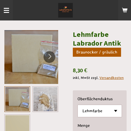
Zum
Hauptinhalt
springen
Lehmfarbe
Labrador Antik
Braunocker / gräulich
8,30 €
inkl. MwSt zzgl.
Versandkosten
Oberflächenduktus
Menge