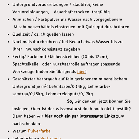
Untergrundvoraussetzungen / staubfrei, keine
Verunreinigungen, dauerhaft trocken, tragfähig
Anmischen / Farbpulver ins Wasser nach vorgegebenem
Mischungsverhältnis einstreuen, mit Quirl gut durchrühren
Quellzeit / ca. 1h quellen lassen
Nochmals durchrühren / bei Bedarf etwas Wasser bis zu
Ihrer Wunschkonsistenz zugeben
Fertig/ Farbe mit Flächenstreicher (10 bis 12cm),
Spachtelkelle oder Kurzhaarrolle auftragen (passende
Werkzeuge finden Sie übrigends
hier
)
Geschätzter Verbrauch auf fein geriebenem mineralischem
Untergrund je m²: Lehmfarbe/0,14kg, Lehmfarbe-
samtrau/0,15kg, Lehmstreichputz/0,17kg
So,
wir denken, jetzt können Sie
loslegen. Oder ist der Wissensdurst doch noch nicht gestillt?
Dann haben wir
hier noch ein par interessante Links
zum
nachschenken.
Warum
Pulverfarbe
Lehmfarben -
Verbrauch