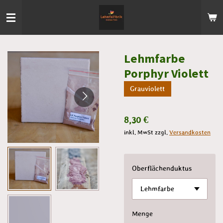
Zum
Hauptinhalt
springen
Lehmfarbe
Porphyr Violett
Grauviolett
8,30 €
inkl. MwSt zzgl.
Versandkosten
Oberflächenduktus
Menge