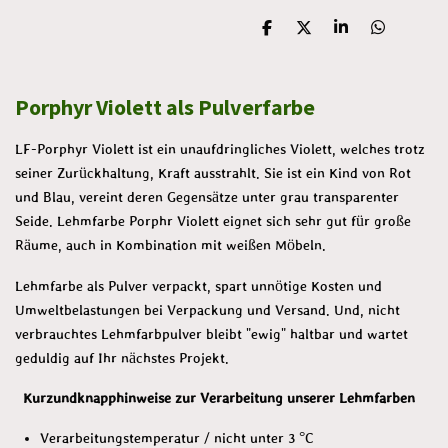
T
T
T
T
e
e
e
e
i
i
i
i
l
l
l
l
Porphyr Violett als Pulverfarbe
e
e
e
e
n
n
n
n
LF-Porphyr Violett ist ein unaufdringliches Violett, welches trotz
seiner Zurückhaltung, Kraft ausstrahlt. Sie ist ein Kind von Rot
und Blau, vereint deren Gegensätze unter grau transparenter
Seide. Lehmfarbe Porphr Violett eignet sich sehr gut für große
Räume, auch in Kombination mit weißen Möbeln.
Lehmfarbe als Pulver verpackt, spart unnötige Kosten und
Umweltbelastungen bei Verpackung und Versand. Und, nicht
verbrauchtes Lehmfarbpulver bleibt "ewig" haltbar und wartet
geduldig auf Ihr nächstes Projekt.
Kurzundknapphinweise zur Verarbeitung unserer Lehmfarben
Verarbeitungstemperatur / nicht unter 3 °C