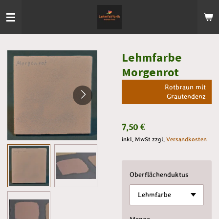
Zum
Hauptinhalt
springen
Lehmfarbe
Morgenrot
Rotbraun mit
Grautendenz
7,50 €
inkl. MwSt zzgl.
Versandkosten
Oberflächenduktus
Menge