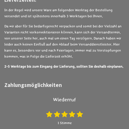
In der Regel wird unsere Ware am folgenden Werktag der Bestellung
versendet und ist spätestens innerhalb 3 Werktagen bei Ihnen.
Da wir aber für Sie bedarfsgerecht verpacken und somit bei der Vielzahl an
Varianten nicht vorkonvektionieren können, kann sich der Versandtermin,
von unserer Seite her, auch mal um einen Tag verzögern. Danach haben wir
leider auch keinen Einfluß auf den Ablauf beim Versanddienstleister. Hier
kann es, besonders vor und nach Feiertagen, immer mal zu Verstopfungen
kommen, was in Folge die Lieferzeit erhöht.
2-5 Werktage bis zum Eingang der Lieferung, sollten Sie deshalb einplanen.
Zahlungsmöglichkeiten
Wiederruf
1
2
3
4
5
B
B
e
e
S
S
S
S
S
1 Stimme
w
w
t
t
t
t
t
e