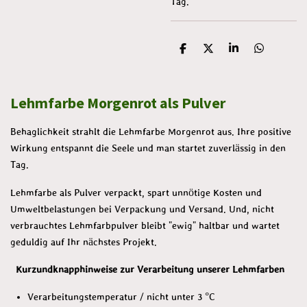
Tag.
T
T
T
T
e
e
e
e
i
i
i
i
l
l
l
l
Lehmfarbe Morgenrot als Pulver
e
e
e
e
n
n
n
n
Behaglichkeit strahlt die Lehmfarbe Morgenrot aus. Ihre positive
Wirkung entspannt die Seele und man startet zuverlässig in den
Tag.
Lehmfarbe als Pulver verpackt, spart unnötige Kosten und
Umweltbelastungen bei Verpackung und Versand. Und, nicht
verbrauchtes Lehmfarbpulver bleibt "ewig" haltbar und wartet
geduldig auf Ihr nächstes Projekt.
Kurzundknapphinweise zur Verarbeitung unserer Lehmfarben
Verarbeitungstemperatur / nicht unter 3 °C