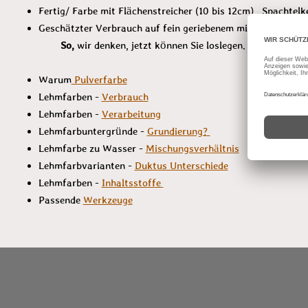
Fertig/ Farbe mit Flächenstreicher (10 bis 12cm), Spachte
Geschätzter Verbrauch auf fein geriebenem m
So,
wir denken, jetzt können Sie loslegen. Oder ist der
Warum
Pulverfarbe
Lehmfarben -
Verbrauch
Lehmfarben -
Verarbeitung
Lehmfarbuntergründe -
Grundierung?
Lehmfarbe zu Wasser -
Mischungsverhältnis
Lehmfarbvarianten -
Duktus Unterschiede
Lehmfarben -
Inhaltsstoffe
Passende
Werkzeuge