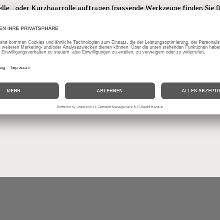
lkelle oder Kurzhaarrolle auftragen (passende Werkzeuge finden Sie 
ineralischem Untergrund je m²: Lehmfarbe/0,14kg, L
 Wissensdurst doch noch nicht gestillt? Dann haben wir
hier noch ein 