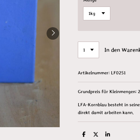
In den Waren
Artikelnummer:
LF0251
Grundpreis für Kleinmengen:
LFA-Kornblau besteht in seine
direkt damit arbeiten kann.
T
T
T