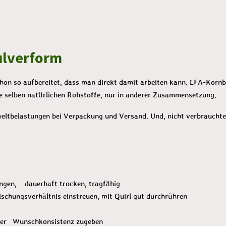
e
e
e
i
i
i
l
l
l
e
e
e
n
n
n
ulverform
chon so aufbereitet, dass man direkt damit arbeiten kann. LFA-Korn
die selben natürlichen Rohstoffe, nur in anderer Zusammensetzung.
ltbelastungen bei Verpackung und Versand. Und, nicht verbrauchtes
ungen, dauerhaft trocken, tragfähig
hungsverhältnis einstreuen, mit Quirl gut durchrühren
hrer Wunschkonsistenz zugeben