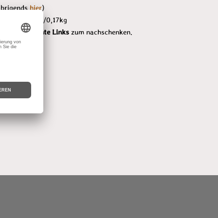
übrigends
hier
)
ehmfarbe-samtrau/0,15kg, Lehmstreichputz/0,17kg
par interessante Links
zum nachschenken.