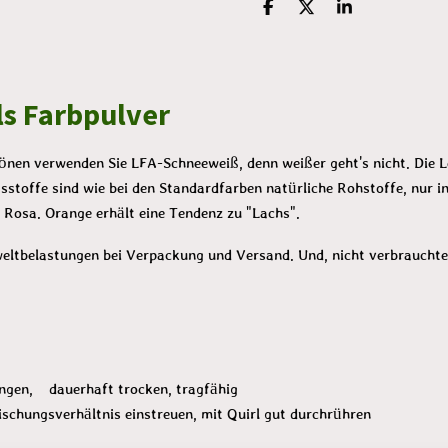
T
T
T
e
e
e
i
i
i
l
l
l
e
e
e
n
n
n
s Farbpulver
önen verwenden Sie LFA-Schneeweiß, denn weißer geht's nicht. Die L
tsstoffe sind wie bei den Standardfarben natürliche Rohstoffe, nur 
u Rosa.
Orange erhält eine Tendenz zu "Lachs".
ltbelastungen bei Verpackung und Versand. Und, nicht verbrauchtes
ungen, dauerhaft trocken, tragfähig
hungsverhältnis einstreuen, mit Quirl gut durchrühren