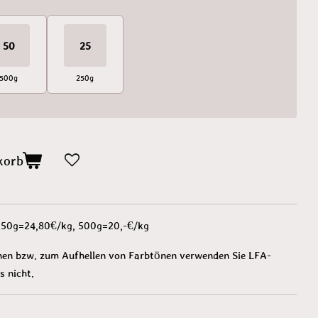
50
25
500g
250g
korb
 250g=24,80€/kg, 500g=20,-€/kg
önen bzw. zum Aufhellen von Farbtönen verwenden Sie LFA-
s nicht.