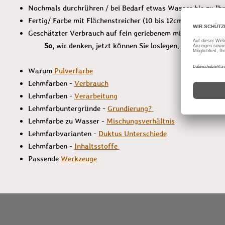
Nochmals durchrühren / bei Bedarf etwas Wasser bis zu I
Fertig/ Farbe mit Flächenstreicher (10 bis 12cm), Spachte
Geschätzter Verbrauch auf fein geriebenem m
So,
wir denken, jetzt können Sie loslegen. Oder ist der
Warum
Pulverfarbe
Lehmfarben -
Verbrauch
Lehmfarben -
Verarbeitung
Lehmfarbuntergründe -
Grundierung?
Lehmfarbe zu Wasser -
Mischungsverhältnis
Lehmfarbvarianten -
Duktus Unterschiede
Lehmfarben -
Inhaltsstoffe
Passende
Werkzeuge