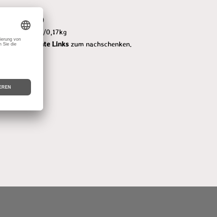
übrigends
hier
)
ehmfarbe-samtrau/0,15kg, Lehmstreichputz/0,17kg
par interessante Links
zum nachschenken.