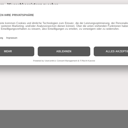
hrer Wunschkonsistenz zugeben
lkelle oder Kurzhaarrolle auftragen (passende Werkzeuge finden Sie 
ineralischem Untergrund je m²: Lehmfarbe/0,14kg, L
 Wissensdurst doch noch nicht gestillt? Dann haben wir
hier noch ein 