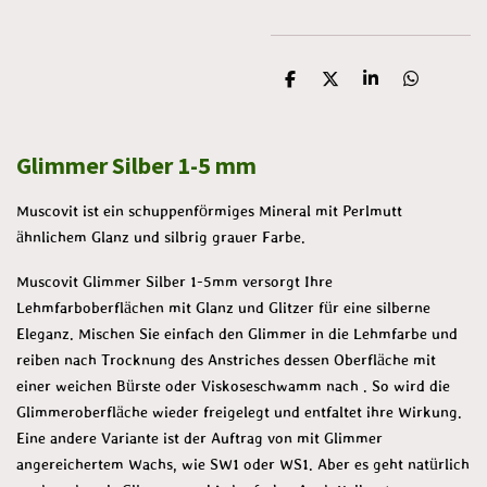
T
T
T
T
e
e
e
e
i
i
i
i
l
l
l
l
Glimmer Silber 1-5 mm
e
e
e
e
n
n
n
n
Muscovit ist ein schuppenförmiges Mineral mit Perlmutt
ähnlichem Glanz und silbrig grauer Farbe.
Muscovit Glimmer Silber 1-5mm versorgt Ihre
Lehmfarboberflächen mit Glanz und Glitzer für eine silberne
Eleganz. Mischen Sie einfach den Glimmer in die Lehmfarbe und
reiben nach Trocknung des Anstriches dessen Oberfläche mit
einer weichen Bürste oder Viskoseschwamm nach . So wird die
Glimmeroberfläche wieder freigelegt und entfaltet ihre Wirkung.
Eine andere Variante ist der Auftrag von mit Glimmer
angereichertem Wachs, wie SW1 oder WS1. Aber es geht natürlich